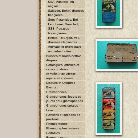
USA, Australie, en
anglais
Salabert, Bohin, diverses
françaises
Sem, Pyramides, Bell
Leophone, Marschall,
SSS, Pegasus
les anglaises
Herold, Tri Ergon, Vox,
diverses allemandes
Animaux et divers pays
nouvelles boîtes
Brosses et balais nettoie-
disques
Catalogues, affiches et
cartes postales
contrôleur de vitesse,
répéteurs et divers
Disques et Cylindres
Events
Gramophones
Gramophones Jouets et
jouets pour gramophones
Gramophones suisses
Livre
Pavillons et supports de
pavillons
Phonographes
Phonographes suisses
Portables
Reproducteurs