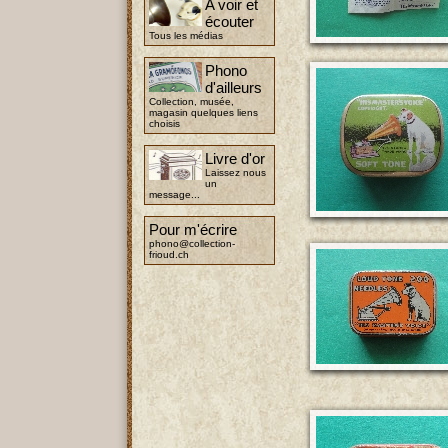
A voir et
écouter
Tous les médias
Phono
d'ailleurs
Collection, musée,
magasin quelques liens
choisis
Livre d'or
Laissez nous
un
message...
Pour m'écrire
phono@collection-
frioud.ch