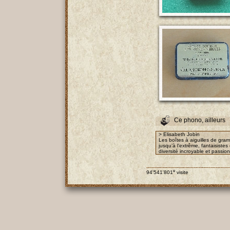
Ce phono, ailleurs
> Elisabeth Jobin
Les boîtes à aiguilles de gra
jusqu’à l’extrême, fantaisist
diversité incroyable et passio
e
94'541'801
visite