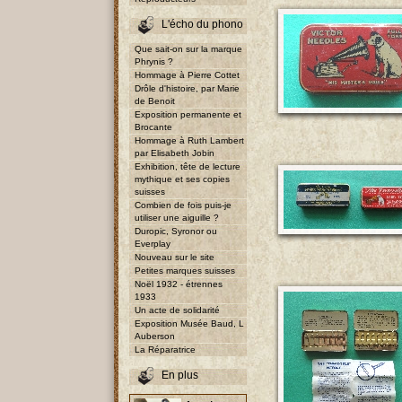
L'écho du phono
Que sait-on sur la marque
Phrynis ?
Hommage à Pierre Cottet
Drôle d'histoire, par Marie
de Benoit
Exposition permanente et
Brocante
Hommage à Ruth Lambert
par Elisabeth Jobin
Exhibition, tête de lecture
mythique et ses copies
suisses
Combien de fois puis-je
utiliser une aiguille ?
Duropic, Syronor ou
Everplay
Nouveau sur le site
Petites marques suisses
Noël 1932 - étrennes
1933
Un acte de solidarité
Exposition Musée Baud, L
Auberson
La Réparatrice
En plus