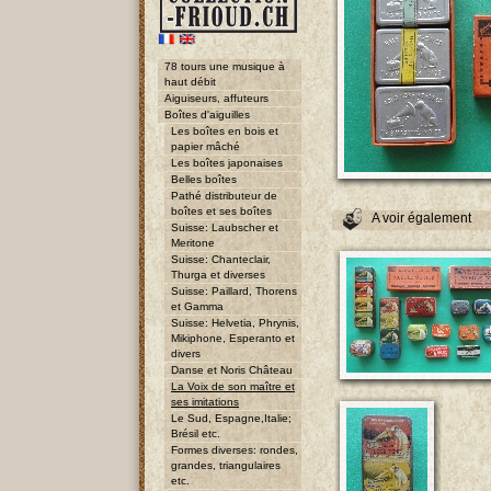
78 tours une musique à
haut débit
Aiguiseurs, affuteurs
Boîtes d'aiguilles
Les boîtes en bois et
papier mâché
Les boîtes japonaises
Belles boîtes
Pathé distributeur de
boîtes et ses boîtes
A voir également
Suisse: Laubscher et
Meritone
Suisse: Chanteclair,
Thurga et diverses
Suisse: Paillard, Thorens
et Gamma
Suisse: Helvetia, Phrynis,
Mikiphone, Esperanto et
divers
Danse et Noris Château
La Voix de son maître et
ses imitations
Le Sud, Espagne,Italie;
Brésil etc.
Formes diverses: rondes,
grandes, triangulaires
etc.